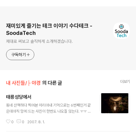
로그 정보
재미있게 즐기는 테크 이야기 수다테크 -
SoodaTech
제대로 써보고 솔직하게 소개하겠습니다.
구독하기
더보기
내 사진들/├ 야경
의 다른 글
태릉성당에서
글 내용
동네 산책하다 찍어본 마리아내 기억으로는 6번째인거 같
은데아직 맘에 드는 사진이 한번도 나오질 않는다. ㅜㅜ Ko
dak V705
0
0
2007. 8. 1.