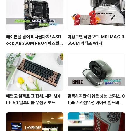
레이븐을 넘어 피나클까지! ASR
이정도면 국민보드. MSI MAG B
ock AB350M PRO4 에즈윈
550M 박격포 WiFi
사용기
예쁘고 컴팩트 그 잡채. 체리 MX
깜찍하지만 아쉬운 성능! 브리츠 C
LP 6.1 알루미늄 무선 키보드
talk7 완전무선 이어셋 필드테스
트