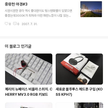
중랑천 야경#3
글 내용
시원시원한 광각 역시 좋다원이도 텅스텐화벨이 있었으면
좋겠는데3000K가 최저라 이런 파란느낌이 나질 않는다.
Kodak V705
0
0
2007. 7. 31.
이 블로그 인기글
체리의 뉴페이스 비올라 스위치. C
새로운 블루투스 헤드폰 구입 (KO
HERRY MV3.0 RGB 키보드
SS KPH7)