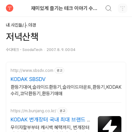
검색하기
재미있게 즐기는 테크 이야기 수다테크 - SoodaTech
티스토리
내 사진들/├ 야경
저녁산책
수다테크 - SoodaTech
2007. 8. 9. 00:04
http://www.sbsdv.com
광고
KODAK SBSDV
환등기대여,슬라이드환등기,슬라이드마운트,환등기,KODAK
수리,코닥환등기,환등기매매
https://m.bunjang.co.kr/
광고
KODAK 번개장터 국내 최대 브랜드 중
고거래
무이자할부부터 캐시백 혜택까지, 번개장터