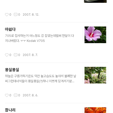
작성시간
0
0
2007. 8. 12.
아쉽다
글 내용
705로 접사하는거 어느정도 감 잡았는데벌써 한달이 다
지나버렸다. ㅜㅜ Kodak V705
작성시간
0
0
2007. 8. 7.
몽실몽실
글 내용
하늘은 구름가득기온도 약간 높고습도도 높아서 불쾌한 날
씨그런데녀석들이 몽실몽실(?)하니 이쁘게 담겨서기분이
좋았다 Olympus E-1Zuiko 14-54
작성시간
0
0
2007. 8. 6.
참나리
글 내용