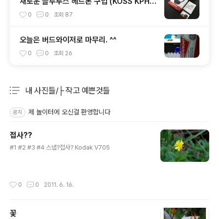
새로운 블루투스 헤드폰 구입 (KOSS KPH
7)
0
0
조회
87
오늘은 버드와이저로 마무리. ^^
0
0
조회
26
내 사진들/├ 작고 예쁜것들
분류 전체보기
주요 글 목록
제 놀이터에 오신걸 환영합니다
공지
접사??
글 내용
#1 #2 #3 #4 스냅?접사? Kodak V705
작성시간
0
0
2011. 6. 16.
꽃
글 내용