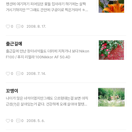
펜션에 여기저기 피어있던 꽃들 접사라기 하기에는 살짝
거시기하지만 ^^그래도 간만에 구공이로 찍은거라서 ㅎㅎ
Kodak DX-7590
작성시간
0
0
2008. 8. 17.
출근길에
글 내용
출근길에 만난 장미녀석들도 더위에 지쳐가나 보다 Nikon
F100 / 후지 리얼라 100Nikkor AF 50.4D
작성시간
0
0
2008. 7. 14.
꼬맹이
글 내용
나이가 많은 녀석이였지만그래도 으르렁대는걸 보면 아직
근성(?)은 살아있는거 같다. 건강하게 오래 살아야 할텐데..
Nikon F50Nikkor AF 35.2D
작성시간
0
0
2008. 5. 6.