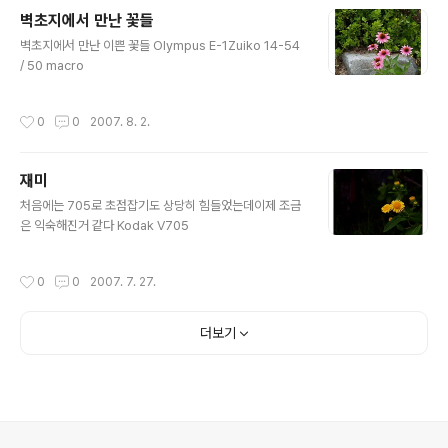
벽초지에서 만난 꽃들
글 내용
벽초지에서 만난 이쁜 꽃들 Olympus E-1Zuiko 14-54
/ 50 macro
작성시간
0
0
2007. 8. 2.
재미
글 내용
처음에는 705로 초점잡기도 상당히 힘들었는데이제 조금
은 익숙해진거 같다 Kodak V705
작성시간
0
0
2007. 7. 27.
더보기