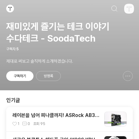
검색하기
티스토리
재미있게 즐기는 테크 이야기
수다테크 - SoodaTech
구독자
5
제대로 써보고 솔직하게 소개하겠습니다.
구독하기
방명록
신고하기 레이어
열기
인기글
레이븐을 넘어 피나클까지! ASRock AB35
0M PRO4 에즈윈 사용기
1
0
조회
95