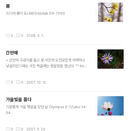
봄
글 내용
드디어 봄이 오나보다 Kodak DX-7590
작성시간
0
0
2008. 4. 1.
간만에
글 내용
> 간만에 구공이를 들고 꽃 사진에 도전모든게 어색하고
낮설지만그래도 사진 찍을때는 정말정말 잼난다. ^^ Koda
k DX-7590
작성시간
0
0
2007. 10. 12.
가을빛을 품다
글 내용
기분좋게 가을 햇살을 담던 날 Olympus E-1Zuiko 14-
54
작성시간
0
0
2007. 9. 24.