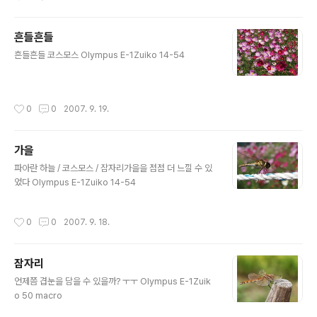
흔들흔들
글 내용
흔들흔들 코스모스 Olympus E-1Zuiko 14-54
작성시간
0
0
2007. 9. 19.
가을
글 내용
파아란 하늘 / 코스모스 / 잠자리가을을 점점 더 느낄 수 있
었다 Olympus E-1Zuiko 14-54
작성시간
0
0
2007. 9. 18.
잠자리
글 내용
언제쯤 겹눈을 담을 수 있을까? ㅜㅜ Olympus E-1Zuik
o 50 macro