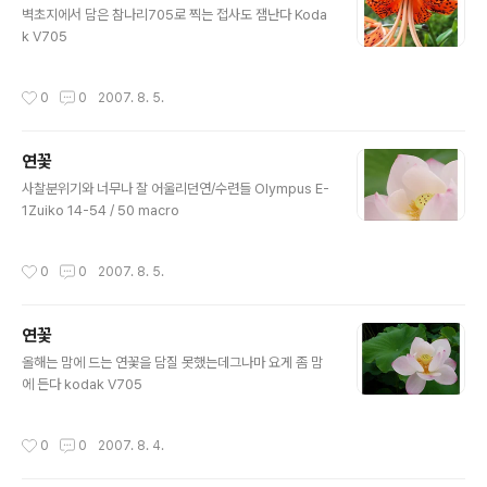
벽초지에서 담은 참나리705로 찍는 접사도 잼난다 Koda
k V705
작성시간
0
0
2007. 8. 5.
연꽃
글 내용
사찰분위기와 너무나 잘 어울리던연/수련들 Olympus E-
1Zuiko 14-54 / 50 macro
작성시간
0
0
2007. 8. 5.
연꽃
글 내용
올해는 맘에 드는 연꽃을 담질 못했는데그나마 요게 좀 맘
에 든다 kodak V705
작성시간
0
0
2007. 8. 4.