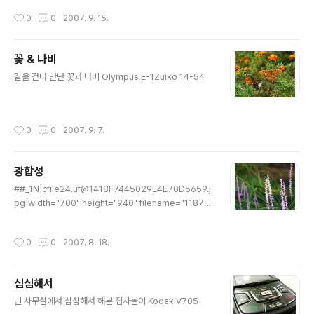
작성시간
0
0
2007. 9. 15.
꽃 & 나비
글 내용
길을 걷다 만난 꽃과 나비 Olympus E-1Zuiko 14-54
작성시간
0
0
2007. 9. 7.
광합성
글 내용
##_1N|cfile24.uf@1418F7445029E4E70D5659.j
pg|width="700" height="940" filename="11874
31066_P8161937.jpg" filemime="image/jpg"|_#
#] 모처럼만에 쨍한 날>녀석들도 나도 광합성을 한 날핀은
작성시간
0
0
2007. 8. 18.
안드로메드로 갔지만나름 분위기가 좋아서 ^^ Olympus
E-1Zuiko 14-54
심심해서
글 내용
빈 사무실에서 심심해서 해본 접사놀이 Kodak V705