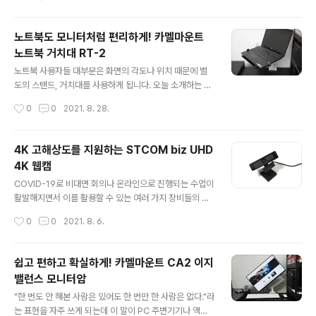
고 있습니다. 제품의 스펙을 간단하게 정리해보았습니다.
탠드와 USB와 같이 다른 기기들의 연결할 수 있는 포트를
노트북 스탠드에 많이 사용되는 알루미늄 재질로..
확장할 수 있는 허브(HUB) 같은 제품입니다. 이번 시간에
소개하는 제품 역시 노트북의 활용성을 높여주는 제품으로
노트북도 모니터처럼 편리하게! 카멜마운트
여러 가지 포트를 확장할 수 있는 멀티 허브제품입니다. 지
노트북 거치대 RT-2
니비 GNS1-HUB 멀티 허브는 USB는 물론 사운드, HD
글 내용
MI, PD 충전까지 여러 가지 기기들을 연결할 수 있다는 점
노트북 사용자들 대부분은 화면의 각도나 위치 때문에 별
은 다른 제품들과 같지만 단순한 허브가 아닌 지니비에서
도의 스탠드, 거치대를 사용하게 됩니다. 오늘 소개하는 카
판매되고 있는 노트북 스탠드인 GNS1에 연결을 해서 사
멜마운트 RT-2 노트북 거치대는 기존에 사용하는 거치대
작성시간
0
0
2021. 8. 28.
용할 수 있다는 특징을 가지고 있습니다. 프리미엄급 스탠
와는 조금 다른 형태의 제품으로 모니터암(arm)에 연결해
드. 지니비 GNS1 휴대..
서 사용할 수 있는 거치대입니다. 모니터암에 왜 노트북을
연결하지?라고 생각할 수도 있겠지만 위 사진처럼 편리할
4K 고해상도를 지원하는 STCOM biz UHD
뿐만 아니라 모니터 + 모니터암처럼 공간 활용에도 훨씬
4K 웹캠
더 좋은 효과를 볼 수 있습니다. 모니터암과의 연결은 베사
글 내용
홀(VESA Hole)을 통해서 하기 때문에 베사 규격(75mm
COVID-19로 비대면 회의나 온라인으로 진행되는 수업이
x 75mm, 100mm x 100mm)에만 맞으면 모니터암의
활발해지면서 이를 활용할 수 있는 여러 가지 장비들의 사
브랜드나 종류와 상관없이 설치할 수 있습니다. RT-2 노
용이 크게 늘었으며 가장 대표적인 장비 중 하나가 웹캠(W
작성시간
0
0
2021. 8. 6.
트북 거치대의 가격은 12,000원 정도 일반적인 노트북 거
ebCam)입니다. 현재 웹캠 시정은 2~300백만 화소와 F
치대와 비교한다면 비..
HD(1920 x 1080)의 해상도를 가지고 있는 제품들이 주
를 이루고 있지만 오늘 소개하는 제품은 FHD 해상도를 넘
쉽고 편하고 확실하게! 카멜마운트 CA2 이지
어선 8백만 화소와 4K(3840 x 2160)의 해상도를 가지
밸런스 모니터암
고 있습니다. 웹캠에 4K 해상도가 필요할까?라는 생각도
글 내용
가질 수 있지만 사용하는 환경에 따라서 기존의 제품들보
"한 번도 안 해본 사람은 있어도 한 번만 한 사람은 없다."라
다 좀 더 높은 해상도를 원하는 사용자들도 있기 때문에 4
는 표현을 자주 쓰게 되는데 이 말이 PC 주변기기나 액세