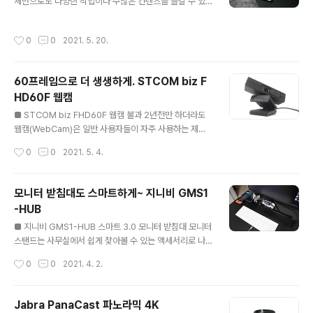
체만으로도 다양한 작업이나 수많은 컨텐츠를 즐길 수 있
리해보았습니다. GNS1이라는 이름은 GENIBEE Noteb
는 기기입니다. 올인원으로 구성이 되어있지만 실제로 노
ook Stand의 첫번째 모델이라는 뜻으로 해석이 됩니다.
트북을 사용할때는 다른 외부 장비들 없이 노트북만 사용
제품의 스펙에서 가장 눈에 띄는 부분은 제품의 재질이였
작성시간
0
0
2021. 5. 20.
하는 분들은 그리 많지 않습니다. 노트북을 가지고 다니려
습니다. 6063 재질은 알루미늄 프로파일에 사용하고 있으
면 파우치나 가방이 필요하고 추가로 어댑터나 충전기 그
며 자동차나 항공 부품 부품을 만들때..
리고 마우스등등 생각해보면 꽤 많은 기기들이 추가가 되
60프레임으로 더 생생하게. STCOM biz F
곤 합니다. 이렇게 키보드, 마우스, USB메모리, 외장형 저
HD60F 웹캠
장장치등을 사용하다보면 노트북에 있는 USB 포트만으로
글 내용
감당할 수가 없어서 포트의 갯수를 확장할 수 있는 USB 허
■ STCOM biz FHD60F 웹캠 불과 2년전만 하더라도
브를 사용하게 됩니다. 이번 시간에 소개하는 넥시 NX-U3
웹캠(WebCam)은 일반 사용자들이 자주 사용하는 제품
1M11 USB 허브는 이런 노트북 사용자들을 위한 기기로
은 아니였습니다. 노트북 사용자라면 자체적으로 내장된
작성시간
0
0
2021. 5. 4.
단순히 USB 포트만이 아니라 추..
카메라를 주로 사용을 했고 스트리머나 유튜버같은 방송을
주로 하는 1인 크리에이터들은 스마트폰이나 좀 더 좋은 성
능의 카메라를 사용하고 있었습니다. 하지만 코로나 시대
모니터 받침대도 스마트하게~ 지니비 GMS1
에 접어든 뒤로 비대면이라는 새로운 생활 환경으로 인해
-HUB
회사에서는 온라인 회의, 학교 역시 온라인 수업이 일상이
글 내용
되어버렸습니다. 이번 시간에 소개하는 제품은 이런 비대
■ 지니비 GMS1-HUB 스마트 3.0 모니터 받침대 모니터
면 시대에 필수품으로 자리잡은 웹캠으로 노트북에 내장되
스탠드는 사무실에서 쉽게 찾아볼 수 있는 액세서리로 나
어있는 카메라뿐만 아니라 기존에 판매되고 있는 웹캠과
무, 플라스틱, 강화유리로 되어있습니다. 저도 그렇고 동료
작성시간
0
0
2021. 4. 2.
차별이 되는 몇가지 기능을 가지고 있습니다. STCOM bi
들이 여러가지 스탠드를 사용하고 있어서 살펴보니 재질에
z FHD60F 웹캠의 스펙을 간단히 정리..
따라서 장단점이 있더군요. 나무나 플라스틱은 여러가지
모양이나 부가적으로 수납기능이 있고 비교적 가격이 저렴
Jabra PanaCast 파노라믹 4K
한 장점이 있지만 오래 사용하다보면 모니터 무게때문에
글 내용