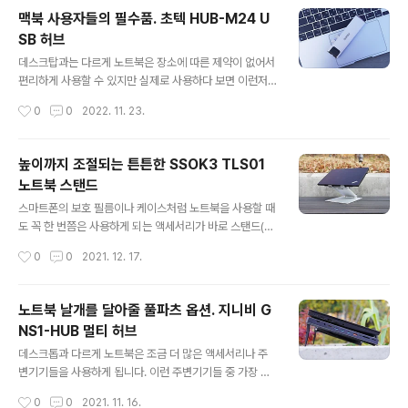
키보드는 T87 A부터 계속 사용을 했었는데 새로운 시리
맥북 사용자들의 필수품. 초텍 HUB-M24 U
즈가 나올 때마다 만족감이 상당히 높았기에 이번 한정판
SB 허브
아이템 역시 상당히 궁금하더군요. 제품의 파손을 막기 위
글 내용
한 확실한 조치로 박스의 높이(두께)가 상당히 큰 편입니
데스크탑과는 다르게 노트북은 장소에 따른 제약이 없어서
다. 87 key 배열의 텐키리스 크기에 맞는 팜레스트는 36
편리하게 사용할 수 있지만 실제로 사용하다 보면 이런저
0mm x 80mm의 크기로 되어있으며 책상 위를 좀 더 멋
런 주변기기나 액세서리가 필요하게 됩니다. 특히나 주변
작성시간
0
0
2022. 11. 23.
지게 꾸며줄 수 있는 60mm의 정육각형의 큐브와 LED 조
기기들을 사용하거나 저장장치들을 연결해야 한다면 USB
명을 포함하고 있습니다. ..
허브 가 꼭 필요합니다. 이전에는 단순히 USB 포트수만 늘
렸다면 요즘은 Type-C, 썬더볼트를 이용해서 모니터뿐
높이까지 조절되는 튼튼한 SSOK3 TLS01
아니라 PD(Power Delivery) 충전까지 지원하는 허브가
노트북 스탠드
대세가 되고 있습니다. 이번 시간에 소개하는 제품 역시 위
글 내용
에서 언급한 여러 가지 기능을 사용할 수 있는 멀티 허브로
스마트폰의 보호 필름이나 케이스처럼 노트북을 사용할 때
Windows 계열의 노트북이 아닌 애플의 맥북(에어, 프로)
도 꼭 한 번쯤은 사용하게 되는 액세서리가 바로 스탠드(거
에서 사용할 수 있는 제품입니다. 데스크탑이나 Window
치대)입니다. 노트북은 화면의 위치나 크기가 일반적인 모
작성시간
0
0
2021. 12. 17.
s 계열의 노트북에서 사용하는 멀티 허브와는 어떤 차이가
니터보다 작기 때문에 자연스레 자세가 삐뚤어져서 쉽게
있을지 자세하게 살펴..
피곤해질 수 있으며 이렇게 불편한 자세를 오랫동안 유지
하게 되면 거북목처럼 건강에도 문제가 생기게 됩니다. 이
노트북 날개를 달아줄 풀파츠 옵션. 지니비 G
런 불편함을 해결하기 위해서 많은 종류의 노트북 스탠드
NS1-HUB 멀티 허브
(거치대)가 있지만 이번에 소개하는 SSOK3 TLS01는 단
글 내용
순히 노트북의 각도만을 조절하는 게 아닌 듀얼 힌지로 각
데스크톱과 다르게 노트북은 조금 더 많은 액세서리나 주
도 + 위치까지 조절할 수 있습니다. 추가로 리프트 버튼으
변기기들을 사용하게 됩니다. 이런 주변기기들 중 가장 많
로 스탠드의 높이까지 조절할 수 있는 특별한 기능을 가지
이 사용하는 건 노트북의 높이나 방향을 조절할 수 있는 스
작성시간
0
0
2021. 11. 16.