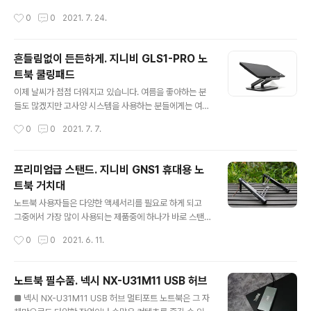
K 해상도가 필요 없다~라고 할 수는 없습니다. 4K의 고해
서리와 같은 제품들에서도 그대로 적용되는 경우가 제법
작성시간
0
0
2021. 7. 24.
상도뿐 아니라 일반적인 웹캠보다 조금 더 넓은 88.2˚의
많습니다. 이번 시간에 소개하는 모니터암(arm)이 바로 이
시야각(FO..
런 대표적인 제품 중 하나일 겁니다. 모니터암을 한번 사용
하게 되면 편리하고 유용한 부분들이 많아서 계속해서 쓸
흔들림없이 든든하게. 지니비 GLS1-PRO 노
수밖에 없죠. 언제나 역체감이 더 크게 다가오는 법이거든
트북 쿨링패드
요. 구분하는 방법에 따라 다르겠지만 모니터암은 모니터
글 내용
를 설치할 수 있는 개수에 따라 싱글 / 듀얼 / 트리플 정도로
이제 날씨가 점점 더워지고 있습니다. 여름을 좋아하는 분
구분할 수 있습니다. 모니터암 한 개로 모니터를 두 개 이상
들도 많겠지만 고사양 시스템을 사용하는 분들에게는 여름
장착하게 되면 좀 더 편리하다고 생각할 수 있지만 실제로
은 여러 가지로 힘든(?) 시기라고 할 수 있습니다. 높은 사
작성시간
0
0
2021. 7. 7.
사용해보니 듀얼보다는 싱글 모니터암 두대를 따로 설치하
양(CPU, VGA)의 시스템에서는 온도 관리가 필수인데 여
는 게 조금 더 편리하..
름에는 성능 vs 온도를 놓고 갈등을 할 수밖에 없을 테니까
요. 이런 온도관리는 고사양 데스크탑 사용자들뿐 아니라
프리미엄급 스탠드. 지니비 GNS1 휴대용 노
노트북 사용자에게도 그대로 적용이 됩니다. 특히나 게이
트북 거치대
밍 노트북을 사용하는 분들은 높은 온도로 쓰로틀링이 걸
글 내용
려서 더더욱 민감할 수밖에 없습니다. 이번 시간에 소개하
노트북 사용자들은 다양한 액세서리를 필요로 하게 되고
는 제품은 이런 노트북 사용자들을 위한 액티브 쿨링 시스
그중에서 가장 많이 사용되는 제품중에 하나가 바로 스탠
템이 갖춰진 지니비 GLS1-PRO 노트북 스탠드입니다. 물
드입니다. 노트북의 사양에 따라서 스탠드의 종류도 조금
작성시간
0
0
2021. 6. 11.
론 노트북의 높이와 위치 그리고 각도 조절도 가능합니다.
달라지게되지만 일반적으로는 노트북의 각도(높이)나 위치
지니비 GLS1-PRO 쿨링패드의 ..
를 조절 할 수 있는 제품들을 많이 사용하게 됩니다. 이번
시간에 소개하는 노트북 거치대는 일반적인 플레이트 방식
노트북 필수품. 넥시 NX-U31M11 USB 허브
의 제품과는 조금 다르게 가지고 다닐 수 있는 휴대성을 강
글 내용
■ 넥시 NX-U31M11 USB 허브 멀티포트 노트북은 그 자
조한 제품입니다. 지니비 GNS1 제품의 스펙을 간단히 정