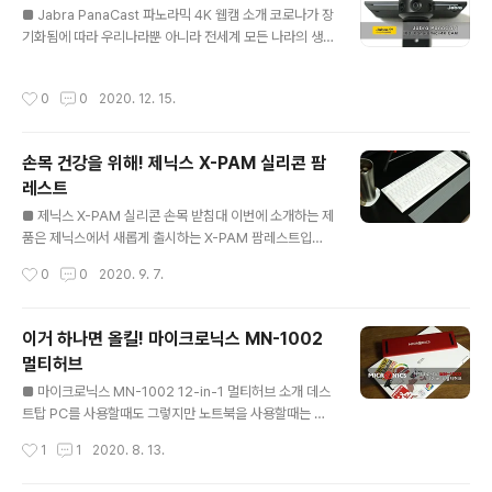
■ Jabra PanaCast 파노라믹 4K 웹캠 소개 코로나가 장
아랫쪽으로 약간씩 휘어지는 단점이 있었습니다. 반대로
기화됨에 따라 우리나라뿐 아니라 전세계 모든 나라의 생
강화유리의 경우 이런 휘어짐이 없고 디자인이 좀 더 깔끔
활 방식이 많이 바뀌어가고 있습니다. 사회적 거리두기의
하지만 가격이 좀 더 비싸지는 단점이 있습니다. 이번 시간
일환으로 비대면으로 처리하는 일들이 더욱 많아졌으며 업
에 소개하는 모니터 스탠드는 강화유리를 사용한 제품으로
작성시간
0
0
2020. 12. 15.
무적인 회의나 학교에서 이루어지던 수업처럼 사람들이 모
단순히 모니터를 올려놓는 스탠드뿐만 아니라 추가로 US
여서 하던 일들은 온라인으로 대체가 되었으며 이제는 이
B 포트를 사용할 수 있는 특징을 가지고 있습니..
런 주변 환경이나 생활들이 더이상 낯설지 않게 되었습니
손목 건강을 위해! 제닉스 X-PAM 실리콘 팜
다. 회사의 재택 근무나 학교에서 실시하는 온라인 수업이
레스트
제대로 이루어지기 위해서는 사용자들이 편리하게 사용할
글 내용
수 있는 플랫폼과 함께 몇가지 도구(장비)들이 필요하게 됩
■ 제닉스 X-PAM 실리콘 손목 받침대 이번에 소개하는 제
니다. 그중에서도 가장 먼저 필요한 장비가 웹캠(Web Ca
품은 제닉스에서 새롭게 출시하는 X-PAM 팜레스트입니
m)입니다. 실제로 온라인 수업을 처음 진행하던 올해초에
다. 팜레스트는 키보드의 높이와 손의 위치를 맞춰 손목이
작성시간
0
0
2020. 9. 7.
는 웹캠을 구하기가 힘들정도였습니다. 이..
꺽이지 않게해주는 액세서리입니다. 팜레스트는 푹신푹신
한 젤이나 스펀지 타입부터 나무, 강화 유리등 상당히 많은
종류의 제품들이 있습니다. 제닉스에서도 기존에 대나무로
이거 하나면 올킬! 마이크로닉스 MN-1002
된 팜레스트가 출시되고 있지만 이번에 소개하는 X-PAM
멀티허브
팜레스트는 제품 전체가 실리콘으로 되어있습니다. 스펀
글 내용
지, 나무, 강화유리로 된 팜레스트는 사용해봤지만 전체가
■ 마이크로닉스 MN-1002 12-in-1 멀티허브 소개 데스
실리콘으로 되어있는 팜레스트는 처음이여서 어떤 느낌이
트탑 PC를 사용할때도 그렇지만 노트북을 사용할때는 여
나 성능을 가지고 있을지 상당히 궁금하더군요. 좀 더 자세
러가지 주변기기들이 필요하게 됩니다. 가방이나 파우치부
작성시간
1
1
2020. 8. 13.
히 살펴보도록 하겠습니다. X-PAM 팜레스트는 블랙 / 그
터 시작해서 쿨링이나 각도를 바꾸기 위한 거치대, 입력장
레이 두가지 색이 있습니다. 팜레스트의 크..
치와 USB 액세서리리까지 정말 많은 제품들이 있습니다.