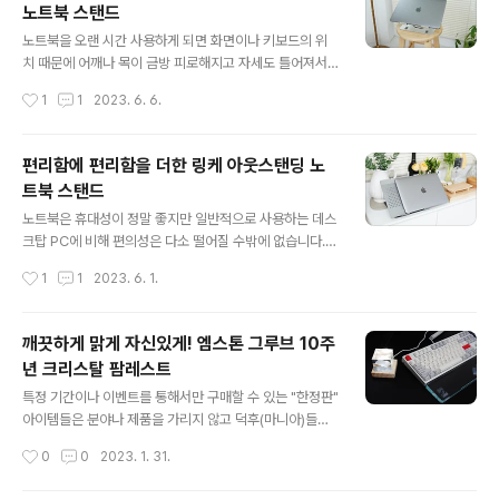
노트북 스탠드
보관하기 좋으며 LP 타입의 키보드를 수납하기에 적당해
글 내용
보입니다. 혹시나 하고 13인치 맥북 프로를 넣어봤는데 딱
노트북을 오랜 시간 사용하게 되면 화면이나 키보드의 위
맞더군요. 약간 타이트하지만 들어가긴 하네요. 맥북과 같
치 때문에 어깨나 목이 금방 피로해지고 자세도 틀어져서
은 노트북은 좀 작고 아이패드나 갤럭시 탭 같은 10인치 ~
거북목 증후군이 발병할 확률이 높아지게 됩니다. 이런 이
작성시간
1
1
2023. 6. 6.
12인치 크기의 태..
유로 노트북 스탠드(노트북 거치대)를 사용하게 되는데 현
재 판매되는 제품의 종류는 꽤 많은 편이지만 대부분의 제
품들은 비슷한 모양과 특정 위치(높이와 각도)에서만 사용
편리함에 편리함을 더한 링케 아웃스탠딩 노
하게 됩니다. 위치 조절을 좀 더 편하게 하기 위해서는 모니
트북 스탠드
터 암과 연결해서 사용할 수도 있지만 설치 장소(책상)에
글 내용
대한 제약은 물론 가지고 다닐 수 없다는 단점이 있죠. 이번
노트북은 휴대성이 정말 좋지만 일반적으로 사용하는 데스
에 소개하는 슬로 360도 회전형 노트북 스탠드는 단순히
크탑 PC에 비해 편의성은 다소 떨어질 수밖에 없습니다.
노트북의 높이와 각도뿐 아니라 제품의 이름처럼 스탠드를
그래서인지 이란 사용 환경에 맞는 여러 가지 도구나 액세
작성시간
1
1
2023. 6. 1.
회전해서 사용할 수 있습니다. 무지 박스에 담겨 있어서 단
서리가 필요한데 그중에서도 화면의 각도나 높이를 조절할
출해 보이지만 내부는 제품을 확실하게..
수 있는 노트북 스탠드(노트북 거치대)는 필수품으로 여겨
지고 있으며 시장에도 많은 제품들이 판매되고 있습니다.
깨끗하게 맑게 자신있게! 엠스톤 그루브 10주
이번 시간에 소개하는 링케 아웃스탠딩 노트북 스탠드는
년 크리스탈 팜레스트
일반적인 스탠드와는 다르게 노트북뿐 아니라 스마트폰이
글 내용
나 태블릿을 같이 거치할 수 있는 멀티 스탠드 기능을 가지
특정 기간이나 이벤트를 통해서만 구매할 수 있는 "한정판"
고 있습니다. 박스에 있는 사진과 설명만으로도 이 제품의
아이템들은 분야나 제품을 가리지 않고 덕후(마니아)들을
특징들을 확인할 수 있습니다. ^^ 스탠드(본체)와 멀티 스
가장 설레게 만드는 마법의 단어죠. 이번에 소개하는 "엠스
작성시간
0
0
2023. 1. 31.
탠드를 조립할 수 있는 구성품이 포함되어 있습니다. 멀티
톤 그루브 10주년 한정판 크리스탈 팜레스트" 역시 그루브
스탠드가 육각 볼트로 고정이 되는 방식이라 ..
10주년을 기념하기 위한 특별한 아이템입니다. 엠스톤의