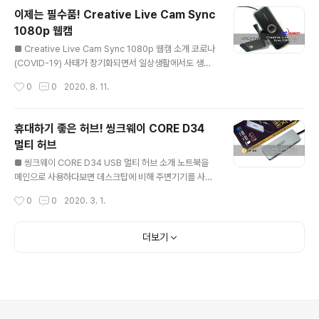
이번시간에 소개하는 USB 허브는 데스크탑 PC보다는 노
이제는 필수품! Creative Live Cam Sync
트북에서 더 유용하게 사용할 수 있는 제품입니다. USB 허
1080p 웹캠
브는 노트북 사용자들에게는 필수품으로 여겨지고 있습니
글 내용
다. 특히 LG 그램이나 얇은 두께를 가진 제품일수록 내장
■ Creative Live Cam Sync 1080p 웹캠 소개 코로나
유선 LAN을 없애는 추세라서 LAN 포트가 있는 멀티 허
(COVID-19) 사태가 장기화되면서 일상생활에서도 생활
브의 필요성이 더욱 더 높아지고 있습니다. 마이크로닉스
패턴이나 환경등 많은것들이 변하게 되었습니다. 그중 가
작성시간
0
0
2020. 8. 11.
MN-1002 멀티허브의 스펙을 정리해보았습니다. MN-1
장 대표적건 마스크의 착용과 온라인 학습(회의)이라고 생
002는 USB 포트(2.0 / 3..
각합니다. 저도 아이들(대학1, 고1)을 키우고 있지만 두녀
석 모두 온라인 수업(강의)을 하고 있어서인지 이런 분위기
휴대하기 좋은 허브! 씽크웨이 CORE D34
가 낯설지 않더군요. 온라인 수업에는 데스크탑 PC, 노트
멀티 허브
북, 태블릿과 같은 다양한 기기가 사용되고 있습니다. 노트
글 내용
북이나 태블릿의 경우 대부분 기기가 자체적으로 장착되어
■ 씽크웨이 CORE D34 USB 멀티 허브 소개 노트북을
있는 카메라와 마이크를 사용할 수 있지만 데스크탑을 사
메인으로 사용하다보면 데스크탑에 비해 주변기기를 사용
용할때는 기본적으로 카메라와 마이크가 장착되어있지 않
하는 경우가 좀 더 늘어나게 됩니다. 이런 주변기기들중에
작성시간
0
0
2020. 3. 1.
기때문에 추가로 웹캠이라고 부르는 장비가 필요하게 됩니
서도 USB 포트를 확장할 수 있는 USB 허브는 노트북 사
다. 마이크는 헤드셋이 있다면..
용자들의 필수품 중 하나가 되었습니다. 이번에 소개하는
씽크웨이의 CORE D34 멀티 허브는 단순히 USB 포트만
더보기
을 확장하는 기본 허브와는 달리 메모리카드(SD, TF)와 그
래픽(HDMI) 그리고 PD 충전포트까지 사용할 수 있는 다
기능 멀티 허브 제품입니다. 씽크웨이의 CORE D34 허브
는 USB Type-C 포트와 HDMI 포트를 이용해서 노트북
에서만 사용하는게 아닌 스마트폰과의 미러링을 지원하고