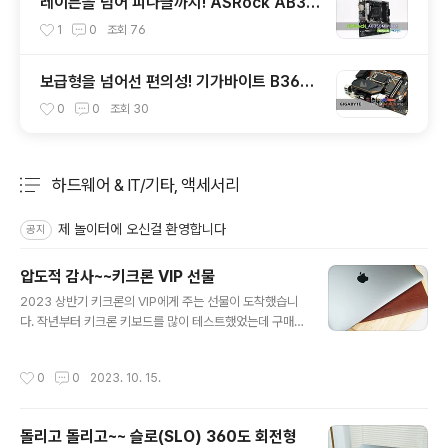
레이븐을 넘어 피나클까지! ASRock AB35
0M PRO4 에즈윈 사용기
1
0
조회
76
보급형을 넘어선 편의성! 기가바이트 B360
M AORUS PRO 필드테스트
0
0
조회
30
하드웨어 & IT/기타, 액세서리
분류 전체보기
주요 글 목록
제 놀이터에 오신걸 환영합니다
공지
압도적 감사~~키크론 VIP 선물
글 내용
2023 상반기 키크론의 VIP에게 주는 선물이 도착했습니
다. 작년부터 키크론 키보드를 많이 테스트했었는데 구매
자뿐 아니라 리뷰어들에게도 신경을 써준 거 같네요. (다시
한번 감사드립니다. ^^) 이런 행사는 기존 구매자들을 계속
작성시간
0
0
2023. 10. 15.
해서 챙긴다는 의미라 키크론 브랜드에 믿음이 +1 추가되
었습니다. GIFT 세트는 항공 케이블이라고 부르는 코일 케
이블, 볼펜, 가죽 파우치로 구성되어 있습니다. 가죽 파우치
돌리고 돌리고~~ 슬로(SLO) 360도 회전형
의 크기는 240mm x 310mm로 간단한 서류나 태블릿을