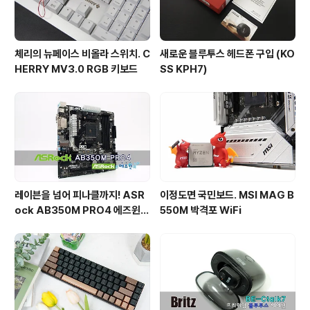
체리의 뉴페이스 비올라 스위치. C
새로운 블루투스 헤드폰 구입 (KO
HERRY MV3.0 RGB 키보드
SS KPH7)
레이븐을 넘어 피나클까지! ASR
이정도면 국민보드. MSI MAG B
ock AB350M PRO4 에즈윈
550M 박격포 WiFi
사용기