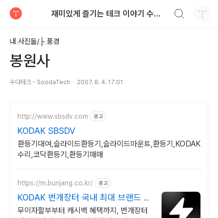
검색하기
재미있게 즐기는 테크 이야기 수다테크 - SoodaTech
티스토리
내 사진들/├ 풍경
봉원사
수다테크 - SoodaTech
2007. 8. 4. 17:01
http://www.sbsdv.com
광고
KODAK SBSDV
환등기대여,슬라이드환등기,슬라이드마운트,환등기,KODAK
수리,코닥환등기,환등기매매
https://m.bunjang.co.kr/
광고
KODAK 번개장터 국내 최대 브랜드 중
고거래
무이자할부부터 캐시백 혜택까지, 번개장터