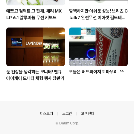
예쁘고 컴팩트 그 잡채. 체리 MX
깜찍하지만 아쉬운 성능! 브리츠 C
LP 6.1 알루미늄 무선 키보드
talk7 완전무선 이어셋 필드테스
트
눈 건강을 생각하는 모니터! 벤큐
오늘은 버드와이저로 마무리. ^^
아이케어 모니터 체험 행사 참관기
의안내
티스토리
로그인
고객센터
© Daum Corp.