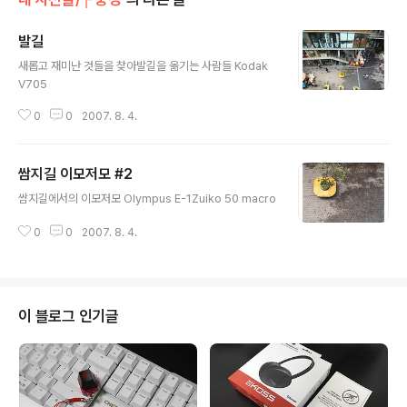
발길
글 내용
새롭고 재미난 것들을 찾아발길을 옮기는 사람들 Kodak
V705
0
0
2007. 8. 4.
쌈지길 이모저모 #2
글 내용
쌈지길에서의 이모저모 Olympus E-1Zuiko 50 macro
0
0
2007. 8. 4.
이 블로그 인기글