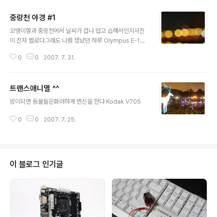
중랑천 야경 #1
글 내용
꼬맹이형과 중랑천에서 날씨가 겁나 덥고 습해서인지사진
이 진자 별로다그래도 나름 잼났던 하루 Olympus E-1Zu
iko 14-54
0
0
2007. 7. 31.
트랜스애니멸 ^^
글 내용
밤이되면 동물들은화려하게 변신을 한다 Kodak V705
0
0
2007. 7. 25.
이 블로그 인기글