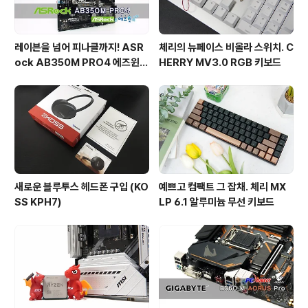
레이븐을 넘어 피나클까지! ASR
체리의 뉴페이스 비올라 스위치. C
ock AB350M PRO4 에즈윈
HERRY MV3.0 RGB 키보드
사용기
새로운 블루투스 헤드폰 구입 (KO
예쁘고 컴팩트 그 잡채. 체리 MX
SS KPH7)
LP 6.1 알루미늄 무선 키보드