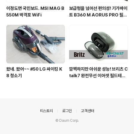
이정도면 국민보드. MSI MAG B
보급형을 넘어선 편의성! 기가바이
550M 박격포 WiFi
트 B360 M AORUS PRO 필드
테스트
왔네. 왔어~~ #50 LG 싸이킹 K
깜찍하지만 아쉬운 성능! 브리츠 C
8 청소기
talk7 완전무선 이어셋 필드테스
트
의안내
티스토리
로그인
고객센터
© Daum Corp.