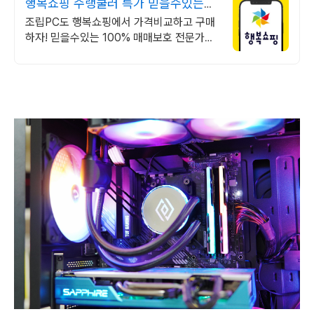
행복쇼핑 수랭쿨러 특가 믿을수있는
100% 매매보호
조립PC도 행복쇼핑에서 가격비교하고 구매
하자! 믿을수있는 100% 매매보호 전문가의
실시간 조립PC 상담도 받고, 행복쇼핑 특가
상품도 지금 만나 보세요