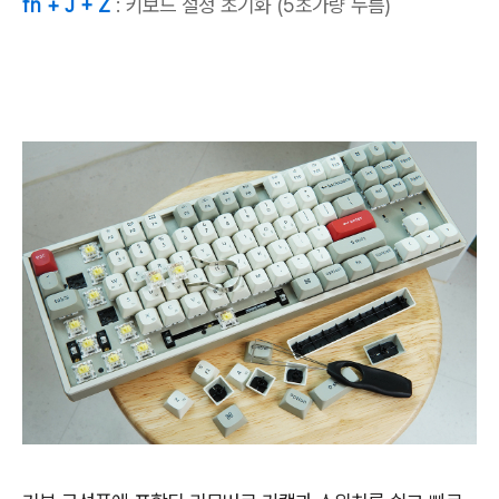
fn + J + Z
: 키보드 설정 초기화 (5초가량 누름)