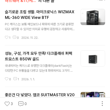
하드웨어 & IT/케이스, 파워
의 다른 글
슬기로운 조립 생활. 마이크로닉스 WIZMAX
ML-360 WIDE View BTF
글 내용
PC 케이스는 보통 메인보드나 파워에 따른 크기로 분류한
다고 생각할 수 있지만 의외로 유행에 굉장하고 사용자에
따라 취향이나 만족도가 확연히 갈리는 제품입니다. 몇 년
1
0
2024. 11. 22.
전부터는 어항 케이스라고 부르는 전면과 측면을 바로 확
인할 수 있는 강화 유리 케이스가 대세가 되었는데 여기에
추가로 BTF(Back to the Future)기능이 적용된 새로운
성능, 구성, 가격 모두 만족! 다크플래쉬 퍼펙
케이스가 빠르게 유행이 되고 있습니다. BTF는 해당 규격
을 모두 만족하는 메인보드와 케이스를 같이 사용해야 하
트모스트 850W 골드
글 내용
지만 시스템 조립 난이도뿐 아니라 전체적인 퀄리티(완성
국내에서는 케이스로 유명한 다크플래쉬(darkFlash)는
도)를 더욱 높일 수 있습니다. ML-360 WIDE View B
다양한 PC 부품들을 다루고 있는데 파워에서도 3가지 라
TF는 크기상 미들타워로 분류가 되지만 박스 크기가 제법
인업으로 여러 가지 제품들을 출시하고 있습니다. 이번에
큰 편이라 처음에는 조금 놀랐습니다. (그만큼 케이스 크기
0
1
2026. 1. 1.
소개하는 퍼펙트모스트(PERFECTMOST)는 뛰어난 성
가 크다는 뜻..
능과 가성비의 중간으로 일반 사용자들이 가장 좋아하는
라인업이라고 할 수 있습니다. 파워의 이름에서 알 수 있듯
좋은건 다 넣었다. 앱코 SUITMASTER V20
이 80Plus 골드, 풀 모듈러, ATX3.1, PCIe5.1을 지원하
고 있는데 제품의 기능이나 실제 성능을 자세하게 살펴보
00 베놈 ARGB
3
0
글 내용
겠습니다. 퍼펙트모스트 파워는 비닐로 전체 밀봉이 되어
CPU, RAM, VGA, SSD와 같은 부품들은 벤치마크나 테
있으며 입구에 추가로 봉인 스티커가 부착되어 있습니다.