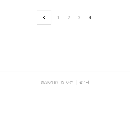
1
2
3
4
DESIGN BY
TISTORY
관리자