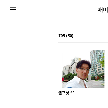
본문 바로가기
재미
705
(50)
셀프샷 ^^